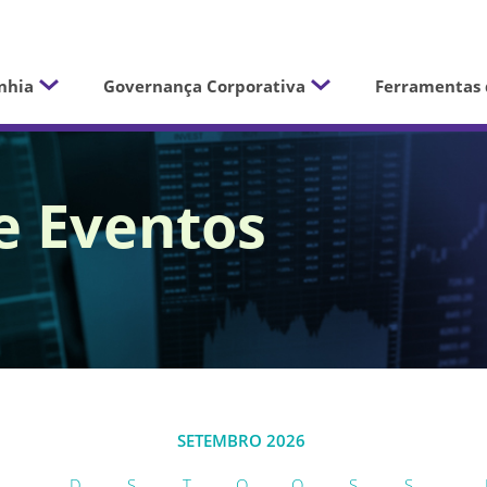
nhia
Governança Corporativa
Ferramentas 
e Eventos
SETEMBRO
2026
D
S
T
Q
Q
S
S