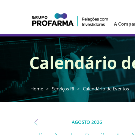
A Compa
Calendário d
Home
>
Serviços RI
>
Calendário de Eventos
AGOSTO
2026
D
S
T
Q
Q
S
S