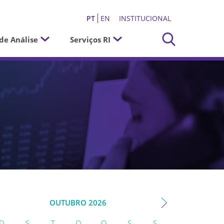
PT
EN
INSTITUCIONAL
de Análise
Serviços RI
OUTUBRO
2026
D
S
T
Q
Q
S
S