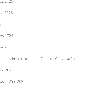
dos 2T26
cia 2026
6
dos 1T26
ária
ta da Administração e do Edital de Convocação
25 e 2025
dos 4T25 e 2025