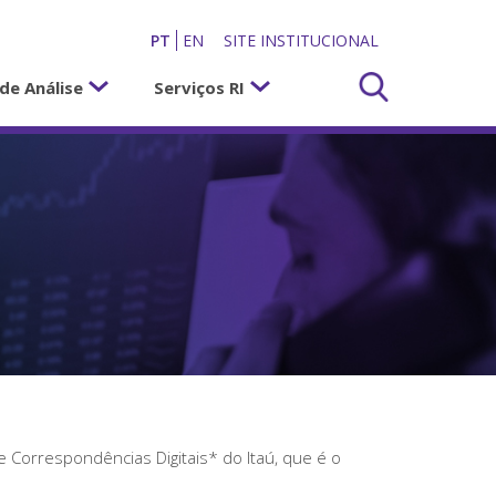
PT
EN
SITE INSTITUCIONAL
de Análise
Serviços RI
 Correspondências Digitais* do Itaú, que é o