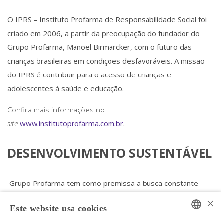
O IPRS – Instituto Profarma de Responsabilidade Social foi
criado em 2006, a partir da preocupação do fundador do
Grupo Profarma, Manoel Birmarcker, com o futuro das
crianças brasileiras em condições desfavoráveis. A missão
do IPRS é contribuir para o acesso de crianças e
adolescentes à saúde e educação.
Confira mais informações no
site
www.institutoprofarma.com.br
.
DESENVOLVIMENTO SUSTENTÁVEL
Grupo Profarma tem como premissa a busca constante
pelo desenvolvimento sustentável, definindo ações
×
Este website usa cookies
economicamente viáveis, socialmente justas e culturalmente