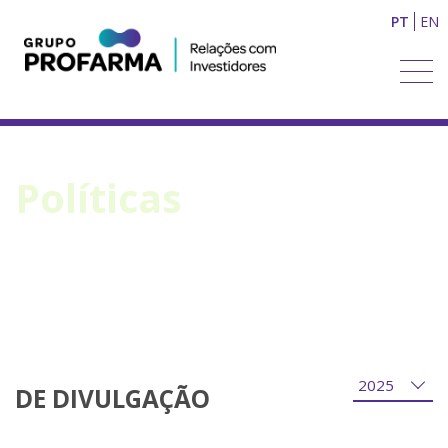
PT
EN
Políticas
Home
>
Governança
>
Estatuto Social e Políticas
>
Políticas
DE DIVULGAÇÃO